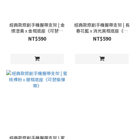
經典款原創手機握帶支架 | 金
經典款原創手機握帶支架 | 長
燦澄黃 x 金框底座《可替換
春花藍 x 消光黑框底座《可
彈帶》
替換彈帶》
NT$590
NT$590
經典款原創手機握帶支架 | 蜜