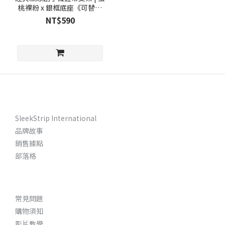
桃裸粉 x 銀框底座《可替換
彈帶》
NT$590
SleekStrip International
品牌故事
銷售據點
部落格
常見問題
購物須知
影片教學