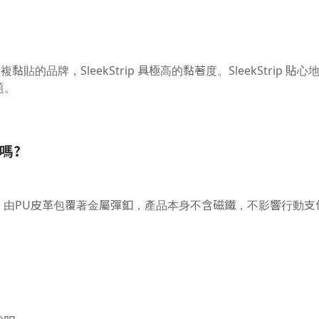
貼的品牌，SleekStrip 具極高的黏著度。SleekStri
題。
嗎?
金基座、由PU皮革包覆著金屬彈釦，產品本身不含磁鐵，不影響行動