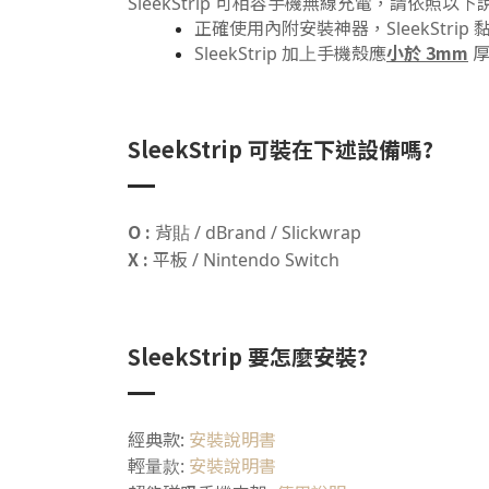
SleekStrip 可相容手機無線充電，請依照以下說
正確使用內附安裝神器，SleekStr
小於 3mm
SleekStrip 加上手機殼應
厚
SleekStrip 可裝在下述設備嗎?
O :
背貼 / dBrand / Slickwrap
X :
平板 / Nintendo Switch
SleekStrip 要怎麼安裝?
經典款:
安裝說明書
安裝說明書
輕量款: