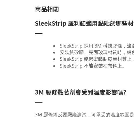
商品相關
SleekStrip 犀利釦適用黏貼於哪些
適
SleekStrip 採用 3M 科技膠條，
安裝於矽膠、亮面玻璃材質時，請使用 
SleekStrip 能緊密黏貼皮革
不能
SleekStrip
安裝在布料上。
3M 膠條黏著劑會受到溫度影響嗎?
3M 膠條經反覆嚴謹測試，可承受的溫度範圍