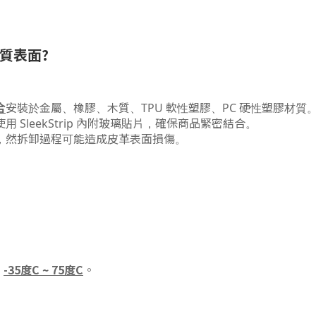
材質表面?
合
安裝於金屬、橡膠、木質、TPU 軟性塑膠、PC 硬性塑膠材質
SleekStrip 內附玻璃貼片，確保商品緊密結合。
材質上，然拆卸過程可能造成皮革表面損傷。
-35度C ~ 75度C
是
。