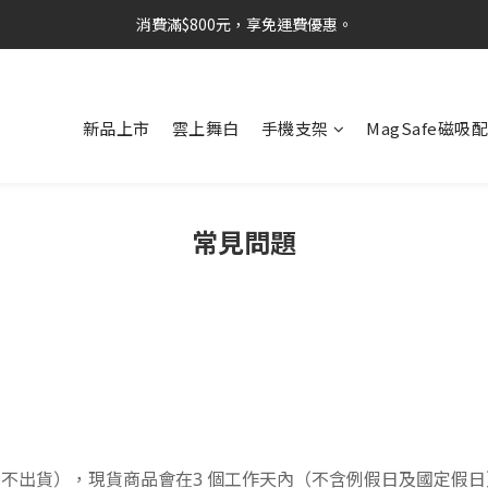
消費滿$800元，享免運費優惠。
新品上市
雲上舞白
手機支架
MagSafe磁吸
常見問題
四不出貨），現貨商品會在3 個工作天內（不含例假日及國定假