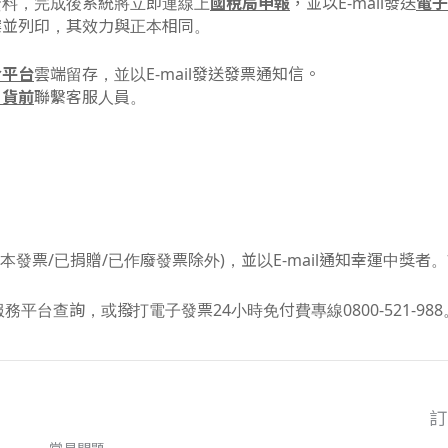
國稅局申報
電子
資料，完成後系統將立即連線上
，並以E-mail發送
案並列印，其效力與正本相同。
合平台
雲端留存，並以E-mail發送發票通知信。
出貨前
聯繫客服人員。
發票/已捐贈/已作廢發票除外)，並以E-mail通知幸運中獎者。
台查詢，或撥打電子發票24小時免付費專線0800-521-988
訂