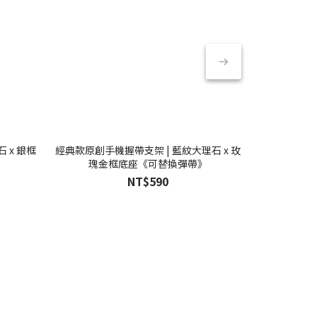
 x 銀框
經典款原創手機握帶支架 | 藍紋大理石 x 玫
經典款原創手機
瑰金框底座《可替換彈帶》
金
NT$590