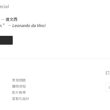
cial
— 達文西
ion.” — Leonardo da Vinci
訂
常見問題
購物須知
影片教學
客製化設計