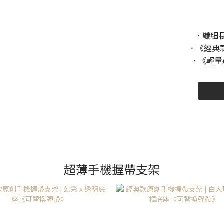
．纖細
．《經典款》
．《輕量款
超薄手機握帶支架