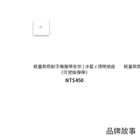
輕量款原創手機握帶支架 | 冰藍 x 透明底座
輕量款原
《可替換彈帶》
NT$450
品牌故事