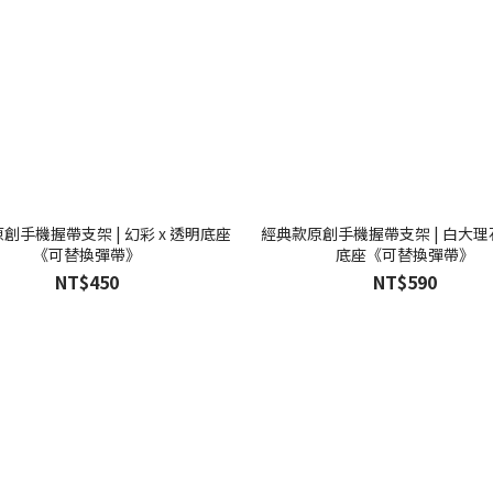
創手機握帶支架 | 幻彩 x 透明底座
經典款原創手機握帶支架 | 白大理石
《可替換彈帶》
底座《可替換彈帶》
NT$450
NT$590