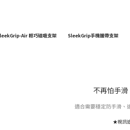
SleekGrip-Air 輕巧磁吸支架
SleekGrip手機握帶支架
不再怕手滑 
適合需要穩定防手滑、
★視訊