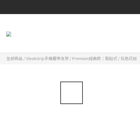
全部商品
/
SleekGrip手機握帶支架
/
Premium經典款｜黏貼式
/
玩色花紋