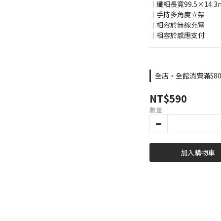
│纖細長寬99.5×14.
│手持多角度立架
│相容於無線充電
│相容於感應支付
全店，全館消費滿$8
NT$590
數量
加入購物車