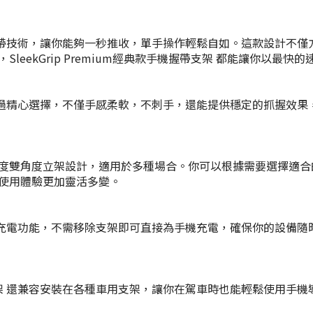
配備了專利彈帶技術，讓你能夠一秒推收，單手操作輕鬆自如。這款設
eekGrip Premium經典款手機握帶支架 都能讓你以最快
的握帶材質經過精心選擇，不僅手感柔軟，不刺手，還能提供穩定的抓
援35度和70度雙角度立架設計，適用於多種場合。你可以根據需要選
使用體驗更加靈活多變。
完全支援無線充電功能，不需移除支架即可直接為手機充電，確保你的
手機握帶支架 還兼容安裝在各種車用支架，讓你在駕車時也能輕鬆使