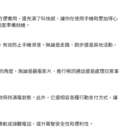
計不僅方便實用，還充滿了科技感，讓你在使用手機時更加得心
的速度準備就緒。
握效果，有效防止手機滑落。無論是走路、跑步還是其他活動，
擇適合的角度，無論是觀看影片、進行
視訊
通話還是處理日常事
設備隨時保持滿電狀態。此外，它還相容各種行動支付方式，讓
用手機導航或接聽電話，提升駕駛安全性和便利性。