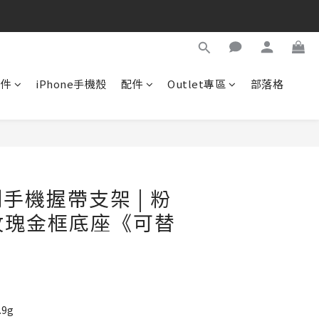
配件
iPhone手機殼
配件
Outlet專區
部落格
立即購買
手機握帶支架 | 粉
 玫瑰金框底座《可替
.9g