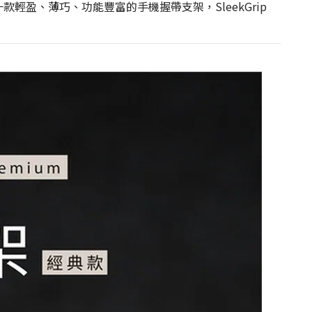
款輕盈、薄巧、功能豐富的手機握帶支架，SleekGrip