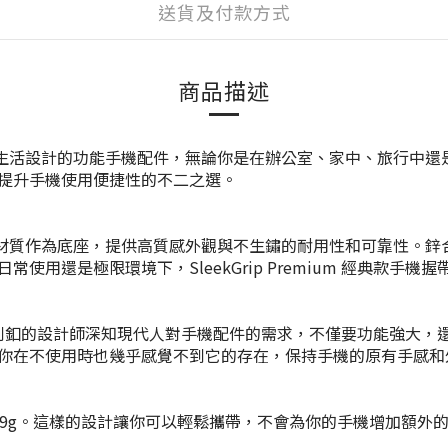
送貨及付款方式
商品描述
是一款為現代生活設計的功能手機配件，無論你是在辦公室、家中、旅
提升手機使用便捷性的不二之選。
採用了鋅合金材質作為底座，提供高質感外觀與不生鏽的耐用性和可靠
日常使用還是極限環境下，
SleekGrip Premium 經典款手機
ekStrip犀利釦的設計師深知現代人對手機配件的需求，不僅要功能
你在不使用時也幾乎感覺不到它的存在，保持手機的原有手感和
的重量僅有10.9g。這樣的設計讓你可以輕鬆攜帶，不會為你的手機增