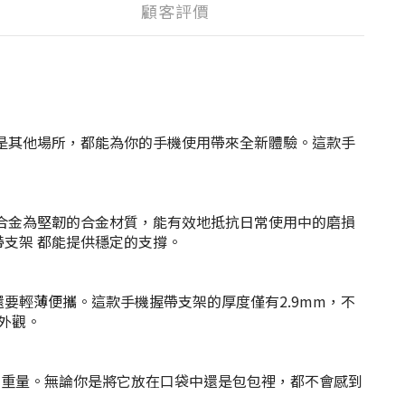
顧客評價
行中還是其他場所，都能為你的手機使用帶來全新體驗。這款手
性。鋅合金為堅韌的合金材質，能有效地抵抗日常使用中的磨損
握帶支架
都能提供穩定的支撐。
強大，還要輕薄便攜。這款手機握帶支架的厚度僅有2.9mm，不
外觀。
加額外的重量。無論你是將它放在口袋中還是包包裡，都不會感到