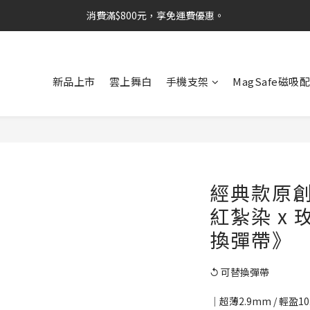
消費滿$800元，享免運費優惠。
新品上市
雲上舞白
手機支架
MagSafe磁吸
經典款原創
紅紮染 x
換彈帶》
↺ 可替換彈帶
│超薄2.9mm / 輕盈10