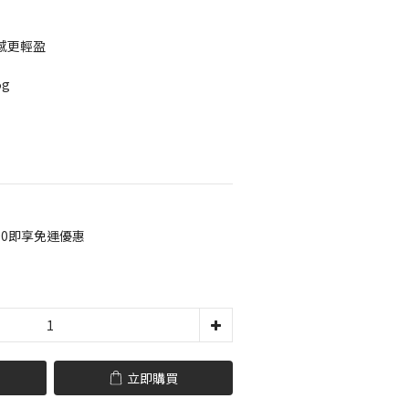
手感更輕盈
5g
00即享免運優惠
立即購買