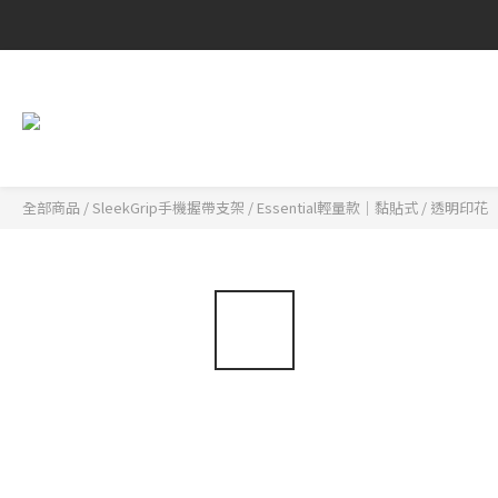
全部商品
/
SleekGrip手機握帶支架
/
Essential輕量款｜黏貼式
/
透明印花