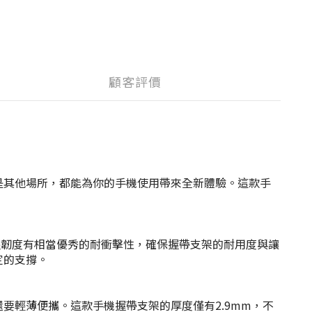
顧客評價
行中還是其他場所，都能為你的手機使用帶來全新體驗。這款手
材質的高堅韌度有相當優秀的耐衝擊性，確保握帶支架的耐用度與讓
穩定的支撐。
能強大，還要輕薄便攜。這款手機握帶支架的厚度僅有2.9mm，不