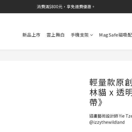
消費滿$800元，享免運費優惠。
新品上市
雲上舞白
手機支架
MagSafe磁吸
輕量款原創
林貓 x 
帶》
插畫藝術設計師 Yie Tz
@izzythewildland