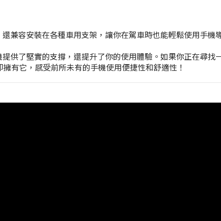
款手機握帶支架 還兼容安裝在各種車用支架，讓你在駕車時也能輕鬆使
不僅為你的手機提供了堅實的支撐，還提升了你的使用體驗。如果你正在尋找
擇。立即擁有它，感受前所未有的手機使用便捷性和舒適性！