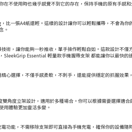
你在不使用時也幾乎感覺不到它的存在，保持手機的原有手感和
 的重量僅有3.5g，比一張A4紙還輕。這樣的設計讓你可以輕鬆攜帶，
念。
架 配備了專利彈帶技術，讓你能夠一秒推收，單手操作輕鬆自如。這款設
kGrip Essential 輕量款手機握帶支架 都能讓你以最快
架 的握帶材質經過精心選擇，不僅手感柔軟，不刺手，還能提供穩定的抓
支援35度和70度雙角度立架設計，適用於多種場合。你可以根據需要選
使用體驗更加靈活多變。
架 完全支援無線充電功能，不需移除支架即可直接為手機充電，確保你的