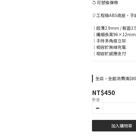
↺ 可替換彈帶
🎈工程級ABS底座，
│超薄2.9mm / 輕盈3.
│纖細長寬96×12mm
│手持多角度立架
│相容於無線充電
│相容於感應支付
全店，全館消費滿$8
NT$450
數量
加入購物車