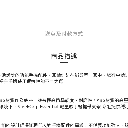
送貨及付款方式
商品描述
架 是一款為現代生活設計的功能手機配件，無論你是在辦公室、家中、旅
提升手機使用便捷性的不二之選。
 採用了工程級ABS材質作為底座，擁有極高衝擊韌度、耐磨性。ABS
leekGrip Essential 輕量款手機握帶支架 都能提供
leekStrip犀利釦的設計師深知現代人對手機配件的需求，不僅要功