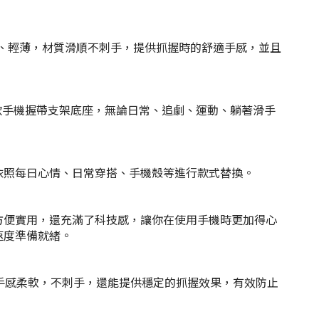
同樣輕盈、輕薄，材質滑順不刺手，提供抓握時的舒適手感，並且
/經典款手機握帶支架底座，無論日常、追劇、運動、躺著滑手
配，依照每日心情、日常穿搭、手機殼等進行款式替換。
計不僅方便實用，還充滿了科技感，讓你在使用手機時更加得心
的速度準備就緒。
擇，不僅手感柔軟，不刺手，還能提供穩定的抓握效果，有效防止