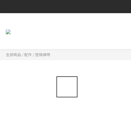
全部商品
/
配件
/
替換彈帶