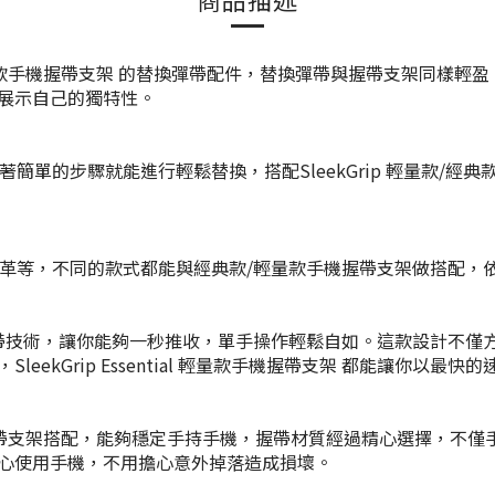
p 輕量款/經典款手機握帶支架 的替換彈帶配件，替換彈帶與握帶支架
展示自己的獨特性。
帶，跟著簡單的步驟就能進行輕鬆替換，搭配SleekGrip 輕量款
花紋、皮革等，不同的款式都能與經典款/輕量款手機握帶支架做搭
架 配備了專利彈帶技術，讓你能夠一秒推收，單手操作輕鬆自如。這款設
kGrip Essential 輕量款手機握帶支架 都能讓你以最快
款/經典款手機握帶支架搭配，能夠穩定手持手機，握帶材質經過精心選
心使用手機，不用擔心意外掉落造成損壞。