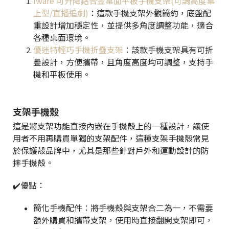
iware 可升降鋁合金桌面平板手機支架(可調高度桌
上型/直播追劇)
：這款手機支架外觀簡約，底盤配
重設計增加穩定性，並提供多角度調整功能，適合
各種桌面環境。
優迷特輕巧手機折疊支架
：該款手機支架具有可折
疊設計，方便攜帶，且角度高度均可調整，支持手
機和平板使用。
支架手機殼
這是將支架功能直接內嵌在手機殼上的一種設計，讓使
用者不用再購買單獨的支架配件，這種支架手機殼常見
於保護殼品牌中，尤其是那些針對戶外和運動設計的防
摔手機殼。
✔️優點：
簡化手機配件：將手機殼與支架合二為一，不需要
額外購買和攜帶支架，使用時直接翻開支架即可，