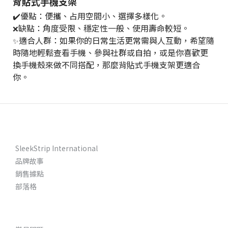
背貼式手機支架
✔️優點：便攜、占用空間小、選擇多樣化。
缺點：角度受限、穩定性一般、使用壽命較短。
❌
適合人群：如果你的日常生活更常需與人互動，希望隨
✨
時隨地輕鬆查看手機、參與社群或自拍，或是你喜歡更
換手機殼來做不同搭配，那麼背貼式手機支架更適合
你。
SleekStrip International
品牌故事
銷售據點
部落格